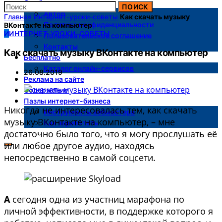
О сайте
ПОИСК
Автор
Главная
Интернет-уроки-советы
Как скачать музыку
Политика конфиденциальности
ВКонтакте на компьютер
И
ИНТЕРНЕТ-УРОКИ-СОВЕТЫ
Пользовательское соглашение
Контакты
Как скачать музыку ВКонтакте на компьютер
Бесплатно
Каталог онлайн-сервисов
26.08.2019
Реклама на сайте
Содержание
Пазлы интернет-бизнеса
Никогда не интересовалась тем, как скачать
Инструменты вебмастера
музыку ВКонтакте на компьютер, – мне
Как заработать
достаточно было того, что я могу прослушать её
или любое другое аудио, находясь
непосредственно в самой соцсети.
А
сегодня одна из участниц марафона по
личной эффективности, в поддержке которого я