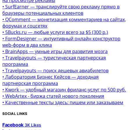
на просмотре рекламы
• SurfEarner — транслируйте свою рекламу прямо в
браузеры потенциальных клиентов
• QComment — монетизация комментариев на сайтах,
форумах и соцсетях
• 5Bucks.ru — любые услуги всего за $5 (300 р.)
• FormDesigner — интуитивный онлайн конструктор
web-форм в два клика
• BrainApps — умные игры для развития мозга
• Travelpayouts — туристическая партнерская
программа
• Travelpayouts — поиск дешевых авиабилетов
• Лаборатория Бизнес Кейсов — доходная
партнерская программа
• Kwork — удобный магазин фриланс-услуг по 500 руб.
• WebArtex - биржа статей нового поколения
• Качественные тексты здесь: пишем или заказываем
SOCIAL LINKS
Facebook
3K
Likes