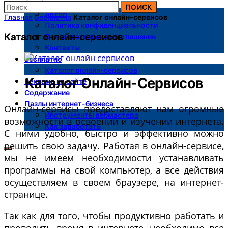
О сайте
ПОИСК
Автор
Главная
Бесплатно
Каталог онлайн-сервисов
Политика конфиденциальности
Каталог онлайн-сервисов
Пользовательское соглашение
Контакты
Бесплатно
Каталог онлайн-сервисов
Каталог Онлайн-Сервисов
Реклама на сайте
Содержание
Пазлы интернет-бизнеса
Онлайн-сервисы предоставляют нам огромные
Инструменты вебмастера
возможности в освоении и изучении интернета.
Как заработать
С ними удобно, быстро и эффективно можно
решить свою задачу. Работая в онлайн-сервисе,
мы не имеем необходимости устанавливать
программы на свой компьютер, а все действия
осуществляем в своем браузере, на интернет-
странице.
Так как для того, чтобы продуктивно работать и