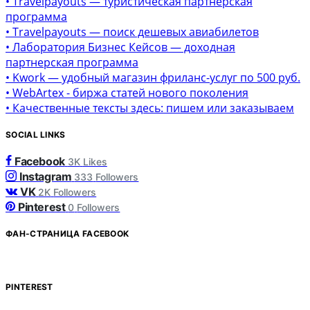
• Travelpayouts — туристическая партнерская
программа
• Travelpayouts — поиск дешевых авиабилетов
• Лаборатория Бизнес Кейсов — доходная
партнерская программа
• Kwork — удобный магазин фриланс-услуг по 500 руб.
• WebArtex - биржа статей нового поколения
• Качественные тексты здесь: пишем или заказываем
SOCIAL LINKS
Facebook
3K
Likes
Instagram
333
Followers
VK
2K
Followers
Pinterest
0
Followers
ФАН-СТРАНИЦА FACEBOOK
PINTEREST