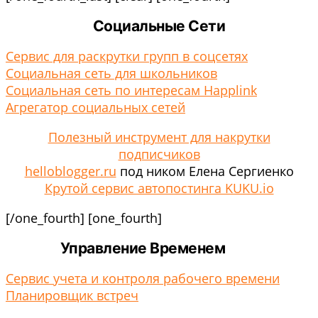
Социальные Сети
Сервис для раскрутки групп в соцсетях
Социальная сеть для школьников
Социальная сеть по интересам Happlink
Агрегатор социальных сетей
Полезный инструмент для накрутки
подписчиков
helloblogger.ru
под ником Елена Сергиенко
Крутой сервис автопостинга KUKU.io
[/one_fourth] [one_fourth]
Управление Временем
Сервис учета и контроля рабочего времени
Планировщик встреч