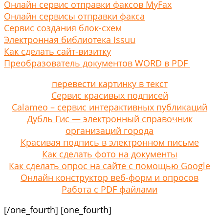
Онлайн сервис отправки факсов MyFax
Онлайн сервисы отправки факса
Сервис создания блок-схем
Электронная библиотека Issuu
Как сделать сайт-визитку
Преобразователь документов WORD в PDF
перевести картинку в текст
Сервис красивых подписей
Calameo – сервис интерактивных публикаций
Дубль Гис — электронный справочник
организаций города
Красивая подпись в электронном письме
Как сделать фото на документы
Как сделать опрос на сайте с помощью Google
Онлайн конструктор веб-форм и опросов
Работа с PDF файлами
[/one_fourth] [one_fourth]