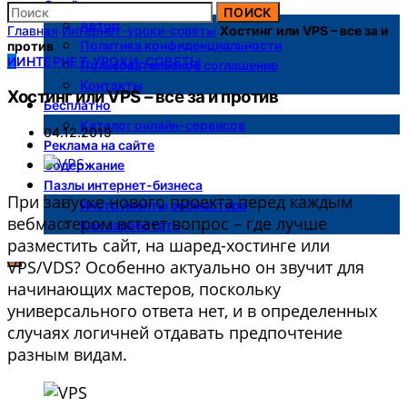
О сайте
ПОИСК
Автор
Главная
Интернет-уроки-советы
Хостинг или VPS – все за и
Политика конфиденциальности
против
И
ИНТЕРНЕТ-УРОКИ-СОВЕТЫ
Пользовательское соглашение
Контакты
Хостинг или VPS – все за и против
Бесплатно
Каталог онлайн-сервисов
04.12.2019
Реклама на сайте
Содержание
Пазлы интернет-бизнеса
При запуске нового проекта перед каждым
Инструменты вебмастера
вебмастером встает вопрос – где лучше
Как заработать
разместить сайт, на шаред-хостинге или
VPS/VDS? Особенно актуально он звучит для
начинающих мастеров, поскольку
универсального ответа нет, и в определенных
случаях логичней отдавать предпочтение
разным видам.