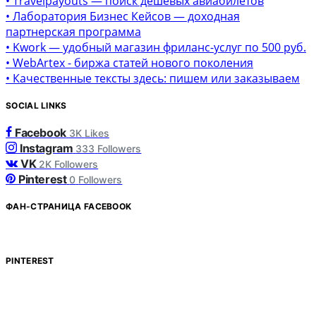
• Travelpayouts — поиск дешевых авиабилетов
• Лаборатория Бизнес Кейсов — доходная
партнерская программа
• Kwork — удобный магазин фриланс-услуг по 500 руб.
• WebArtex - биржа статей нового поколения
• Качественные тексты здесь: пишем или заказываем
SOCIAL LINKS
Facebook
3K
Likes
Instagram
333
Followers
VK
2K
Followers
Pinterest
0
Followers
ФАН-СТРАНИЦА FACEBOOK
PINTEREST