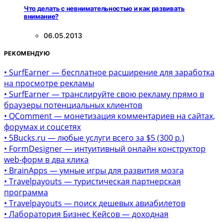
Что делать с невнимательностью и как развивать
внимание?
06.05.2013
РЕКОМЕНДУЮ
• SurfEarner — бесплатное расширение для заработка
на просмотре рекламы
• SurfEarner — транслируйте свою рекламу прямо в
браузеры потенциальных клиентов
• QComment — монетизация комментариев на сайтах,
форумах и соцсетях
• 5Bucks.ru — любые услуги всего за $5 (300 р.)
• FormDesigner — интуитивный онлайн конструктор
web-форм в два клика
• BrainApps — умные игры для развития мозга
• Travelpayouts — туристическая партнерская
программа
• Travelpayouts — поиск дешевых авиабилетов
• Лаборатория Бизнес Кейсов — доходная