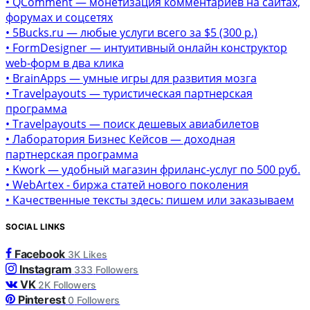
• QComment — монетизация комментариев на сайтах,
форумах и соцсетях
• 5Bucks.ru — любые услуги всего за $5 (300 р.)
• FormDesigner — интуитивный онлайн конструктор
web-форм в два клика
• BrainApps — умные игры для развития мозга
• Travelpayouts — туристическая партнерская
программа
• Travelpayouts — поиск дешевых авиабилетов
• Лаборатория Бизнес Кейсов — доходная
партнерская программа
• Kwork — удобный магазин фриланс-услуг по 500 руб.
• WebArtex - биржа статей нового поколения
• Качественные тексты здесь: пишем или заказываем
SOCIAL LINKS
Facebook
3K
Likes
Instagram
333
Followers
VK
2K
Followers
Pinterest
0
Followers