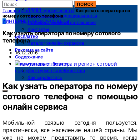
О сайте
ПОИСК
Автор
Главная
Интернет-уроки-советы
Как узнать оператора по
Политика конфиденциальности
номеру сотового телефона
И
ИНТЕРНЕТ-УРОКИ-СОВЕТЫ
Пользовательское соглашение
Контакты
Как узнать оператора по номеру сотового
Бесплатно
телефона
Каталог онлайн-сервисов
Реклама на сайте
16.12.2016
Содержание
Пазлы интернет-бизнеса
Инструменты вебмастера
Как заработать
Как узнать оператора по номеру
сотового телефона с помощью
онлайн сервиса
Мобильной связью сегодня пользуется,
практически, все население нашей страны. Мы
уже не можем представить то время, когда