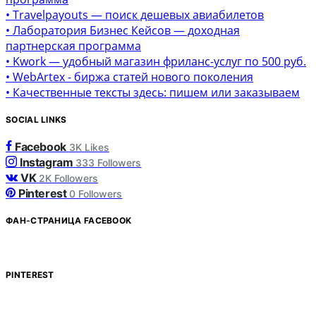
• Travelpayouts — поиск дешевых авиабилетов
• Лаборатория Бизнес Кейсов — доходная
партнерская программа
• Kwork — удобный магазин фриланс-услуг по 500 руб.
• WebArtex - биржа статей нового поколения
• Качественные тексты здесь: пишем или заказываем
SOCIAL LINKS
Facebook
3K
Likes
Instagram
333
Followers
VK
2K
Followers
Pinterest
0
Followers
ФАН-СТРАНИЦА FACEBOOK
PINTEREST