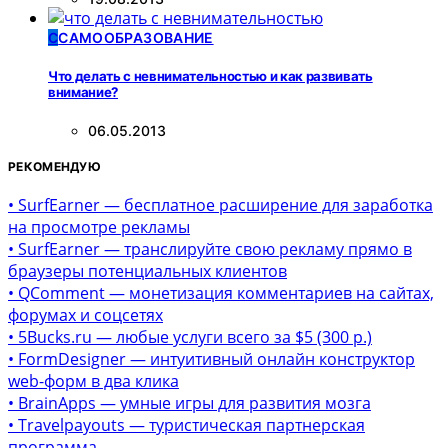
С
САМООБРАЗОВАНИЕ
Что делать с невнимательностью и как развивать
внимание?
06.05.2013
РЕКОМЕНДУЮ
• SurfEarner — бесплатное расширение для заработка
на просмотре рекламы
• SurfEarner — транслируйте свою рекламу прямо в
браузеры потенциальных клиентов
• QComment — монетизация комментариев на сайтах,
форумах и соцсетях
• 5Bucks.ru — любые услуги всего за $5 (300 р.)
• FormDesigner — интуитивный онлайн конструктор
web-форм в два клика
• BrainApps — умные игры для развития мозга
• Travelpayouts — туристическая партнерская
программа