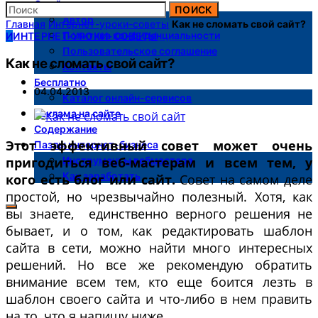
О сайте
ПОИСК
Автор
Главная
Интернет-уроки-советы
Как не сломать свой сайт?
Политика конфиденциальности
И
ИНТЕРНЕТ-УРОКИ-СОВЕТЫ
Пользовательское соглашение
Как не сломать свой сайт?
Контакты
Бесплатно
04.04.2013
Каталог онлайн-сервисов
Реклама на сайте
Содержание
Этот эффективный совет может очень
Пазлы интернет-бизнеса
пригодиться веб-мастерам и всем тем, у
Инструменты вебмастера
Как заработать
кого есть блог или сайт.
Совет на самом деле
простой, но чрезвычайно полезный. Хотя, как
вы знаете, единственно верного решения не
бывает, и о том, как редактировать шаблон
сайта в сети, можно найти много интересных
решений. Но все же рекомендую обратить
внимание всем тем, кто еще боится лезть в
шаблон своего сайта и что-либо в нем править
на то, что я напишу ниже.