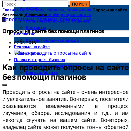
О сайте
ПОИСК
Автор
Главная
Программы, сервисы, приложения
Опросы на сайте
Политика конфиденциальности
без помощи плагинов
П
ПРОГРАММЫ, СЕРВИСЫ, ПРИЛОЖЕНИЯ
Пользовательское соглашение
Контакты
Опросы на сайте без помощи плагинов
Бесплатно
Каталог онлайн-сервисов
07.05.2016
Реклама на сайте
Содержание
Пазлы интернет-бизнеса
Как проводить опросы на сайте
Инструменты вебмастера
Как заработать
без помощи плагинов
П
роводить опросы на сайте – очень интересное
и увлекательное занятие. Во-первых, посетители
оказываются вовлеченными в процесс
изучения, обзора, исследования и т.д., и им
некогда скучать на вашем сайте. Во-вторых,
владелец сайта может получить тонны обратной