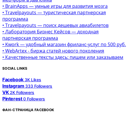
• BrainApps — умные игры для развития мозга
• Travelpayouts — туристическая партнерская
программа
• Travelpayouts — поиск дешевых авиабилетов
• Лаборатория Бизнес Кейсов — доходная
партнерская программа
• Kwork — удобный магазин фриланс-услуг по 500 руб.
• WebArtex - биржа статей нового поколения
• Качественные тексты здесь: пишем или заказываем
SOCIAL LINKS
Facebook
3K
Likes
Instagram
333
Followers
VK
2K
Followers
Pinterest
0
Followers
ФАН-СТРАНИЦА FACEBOOK