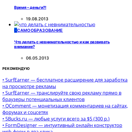
Время – деньги?!
19.08.2013
С
САМООБРАЗОВАНИЕ
Что делать с невнимательностью и как развивать
внимание?
06.05.2013
РЕКОМЕНДУЮ
• SurfEarner — бесплатное расширение для заработка
на просмотре рекламы
• SurfEarner — транслируйте свою рекламу прямо в
браузеры потенциальных клиентов
• QComment — монетизация комментариев на сайтах,
форумах и соцсетях
• 5Bucks.ru — любые услуги всего за $5 (300 р.)
• FormDesigner — интуитивный онлайн конструктор
web-форм в два клика