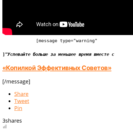
[message type=
"warning"
]"
Успевайте больше за меньшее время вместе с
«Копилкой Эффективных Советов»
[/message]
Share
Tweet
Pin
3
shares