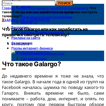
О сайте
ПОИСК
Автор
Главная
Бизнес в Интернете
Заработок в Интернете
Что
Политика конфиденциальности
такое Galargo или как заработать на привычке смотреть
телевизор?
Пользовательское соглашение
З
ЗАРАБОТОК В ИНТЕРНЕТЕ
Контакты
Бесплатно
Что такое Galargo или как заработать на
Каталог онлайн-сервисов
привычке смотреть телевизор?
Реклама на сайте
Содержание
01.05.2013
Пазлы интернет-бизнеса
Инструменты вебмастера
Как заработать
Что такое Galargo?
До недавнего времени я тоже не знала, что
такое Galargo. В начале года в одной из групп на
Facebook началась шумиха по поводу какого-то
Галарго. Вникать времени не было, сами
понимаете – работа, дом, интернет, и опять по
кругу, поэтому при первом быстром обзоре